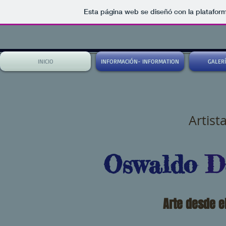
Esta página web se diseñó con la platafor
INICIO
INFORMACIÓN- INFORMATION
GALERÍ
Artista V
Oswaldo
D
Arte desde e